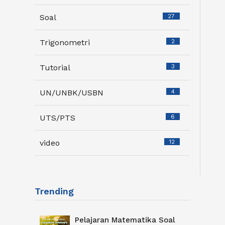
Soal
27
Trigonometri
2
Tutorial
3
UN/UNBK/USBN
4
UTS/PTS
6
video
12
Trending
Pelajaran Matematika Soal