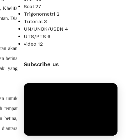
Soal
27
 Khelifa 
Trigonometri
2
tan. Dia 
Tutorial
3
UN/UNBK/USBN
4
UTS/PTS
6
video
12
an akan 
n betina 
Subscribe us
aki yang 
an untuk 
h tempat 
betina, 
diantara 