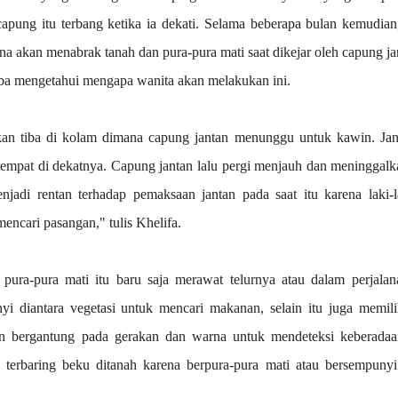
 capung itu terbang ketika ia dekati.
Selama beberapa bulan kemudian,
 akan menabrak tanah dan pura-pura mati saat dikejar oleh capung jan
oba mengetahui mengapa wanita akan melakukan ini.
n tiba di kolam dimana capung jantan menunggu untuk kawin. Jant
tempat di dekatnya. Capung jantan lalu pergi menjauh dan meninggalka
njadi rentan terhadap pemaksaan jantan pada saat itu karena laki-l
mencari pasangan," tulis Khelifa. 
pura-pura mati itu baru saja merawat telurnya atau dalam perjalan
 diantara vegetasi untuk mencari makanan, selain itu juga memili
n bergantung pada gerakan dan warna untuk mendeteksi keberadaan 
erbaring beku ditanah karena berpura-pura mati atau bersempunyi 