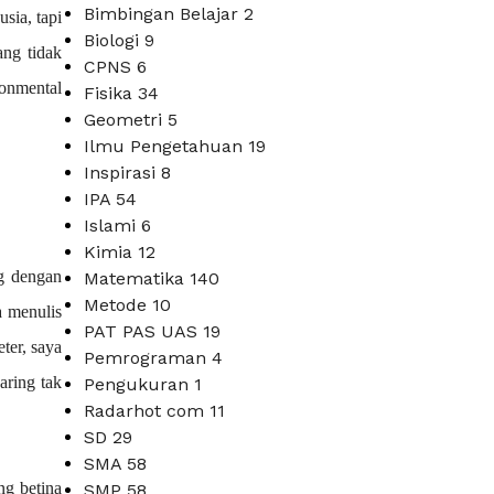
Bimbingan Belajar
2
sia, tapi
Biologi
9
ang tidak
CPNS
6
ronmental
Fisika
34
Geometri
5
Ilmu Pengetahuan
19
Inspirasi
8
IPA
54
Islami
6
Kimia
12
g dengan
Matematika
140
Metode
10
 menulis 
PAT PAS UAS
19
er, saya 
Pemrograman
4
ring tak 
Pengukuran
1
Radarhot com
11
SD
29
SMA
58
ng betina
SMP
58