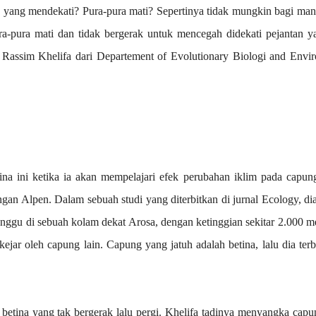
yang mendekati? Pura-pura mati? Sepertinya tidak mungkin bagi manu
ra-pura mati dan tidak bergerak untuk mencegah didekati pejantan y
h
Rassim Khelifa dari Departement of Evolutionary Biologi and Envi
na ini ketika ia akan
mempelajari efek perubahan iklim pada capun
ngan Alpen.
Dalam sebuah studi yang diterbitkan di jurnal Ecology, dia
ggu di sebuah kolam dekat Arosa, dengan ketinggian sekitar 2.000 met
jar oleh capung lain. Capung yang jatuh adalah betina, lalu dia terba
betina yang tak bergerak lalu pergi. Khelifa tadinya menyangka capu