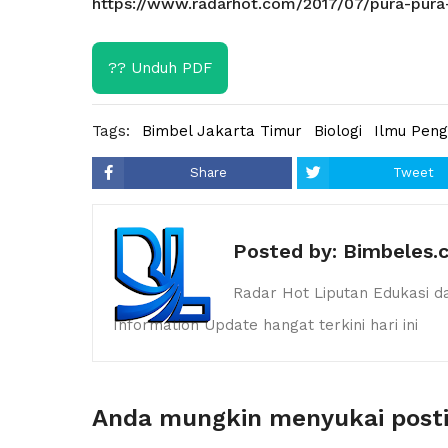
https://www.radarhot.com/2017/07/pura-pura
?? Unduh PDF
Tags:
Bimbel Jakarta Timur
Biologi
Ilmu Pen
Share
Tweet
Posted by:
Bimbeles.
Radar Hot Liputan Edukasi d
Information Update hangat terkini hari ini
Anda mungkin menyukai posti