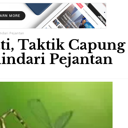
ndari Pejantan
i, Taktik Capung
indari Pejantan