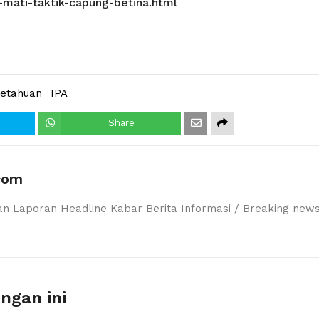
-mati-taktik-capung-betina.html
getahuan
IPA
Share
com
an Laporan Headline Kabar Berita Informasi / Breaking new
ngan ini