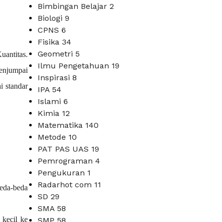
Bimbingan Belajar
2
Biologi
9
CPNS
6
Fisika
34
Geometri
5
uantitas.
Ilmu Pengetahuan
19
menjumpai
Inspirasi
8
i standar
IPA
54
Islami
6
Kimia
12
Matematika
140
Metode
10
PAT PAS UAS
19
Pemrograman
4
Pengukuran
1
Radarhot com
11
beda-beda
SD
29
SMA
58
 kecil ke
SMP
58