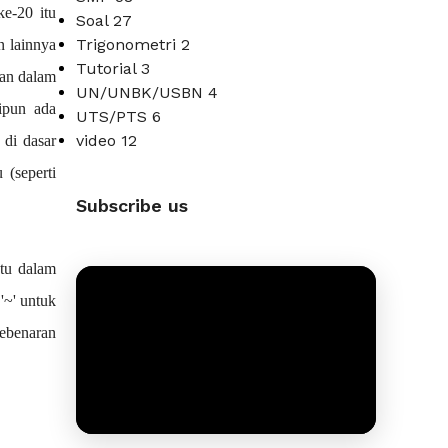
ke-20 itu
Soal
27
Trigonometri
2
n lainnya
Tutorial
3
aan dalam
UN/UNBK/USBN
4
ipun ada
UTS/PTS
6
video
12
 di dasar
 (seperti
Subscribe us
ntu dalam
'~' untuk
kebenaran