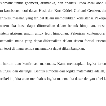
omatik untuk geometri, aritmatika, dan analisis. Pada awal abad 
 konsistensi teori dasar. Hasil dari Kurt Gödel, Gerhard Gentzen, da
rifikasi masalah yang terlibat dalam membuktikan konsistensi. Pekerj
tematika biasa dapat diformalkan dalam bentuk himpunan, mesk
 sistem aksioma umum untuk teori himpunan. Pekerjaan kontemporer
tematika mana yang dapat diformalkan dalam sistem formal tertentu
an teori di mana semua matematika dapat dikembangkan.
at hukum atau konfirmasi matematis. Kami menerapkan logika terte
ungsi, dan disjungsi. Bentuk simbolis dari logika matematika adalah, 
a artikel ini, kita akan membahas logika matematika dasar dengan tabel 