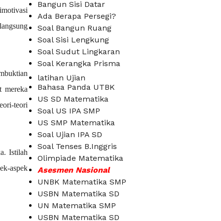
Bangun Sisi Datar
imotivasi
Ada Berapa Persegi?
 langsung
Soal Bangun Ruang
Soal Sisi Lengkung
Soal Sudut Lingkaran
Soal Kerangka Prisma
embuktian
latihan Ujian
Bahasa Panda UTBK
at mereka
US SD Matematika
ori-teori
Soal US IPA SMP
US SMP Matematika
Soal Ujian IPA SD
Soal Tenses B.Inggris
. Istilah
Olimpiade Matematika
pek-aspek
Asesmen Nasional
UNBK Matematika SMP
USBN Matematika SD
UN Matematika SMP
USBN Matematika SD