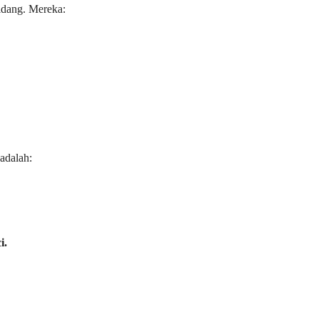
idang. Mereka:
adalah:
i.