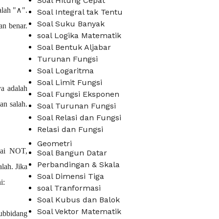
Soal Hitung Cepat
alah "∧".
Soal Integral tak Tentu
Soal Suku Banyak
an benar.
soal Logika Matematik
Soal Bentuk Aljabar
Turunan Fungsi
Soal Logaritma
Soal Limit Fungsi
ya adalah
Soal Fungsi Eksponen
an salah.
Soal Turunan Fungsi
Soal Relasi dan Fungsi
Relasi dan Fungsi
Geometri
gai NOT,
Soal Bangun Datar
Perbandingan & Skala
lah. Jika
Soal Dimensi Tiga
i:
soal Tranformasi
Soal Kubus dan Balok
Soal Vektor Matematik
subbidang