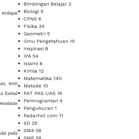
Bimbingan Belajar
2
Biologi
9
 terdapat
CPNS
6
Fisika
34
Geometri
5
Ilmu Pengetahuan
19
Inspirasi
8
IPA
54
Islami
6
Kimia
12
Matematika
140
an, teori
Metode
10
PAT PAS UAS
19
ka formal
Pemrograman
4
penalaran
Pengukuran
1
Radarhot com
11
SD
29
SMA
58
ulai pada
SMP
58