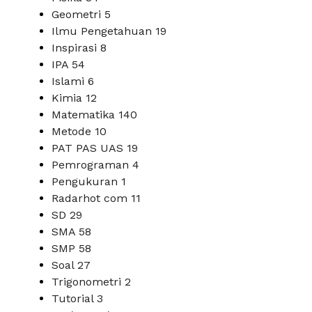
Geometri
5
Ilmu Pengetahuan
19
Inspirasi
8
IPA
54
Islami
6
Kimia
12
Matematika
140
Metode
10
PAT PAS UAS
19
Pemrograman
4
Pengukuran
1
Radarhot com
11
SD
29
SMA
58
SMP
58
Soal
27
Trigonometri
2
Tutorial
3