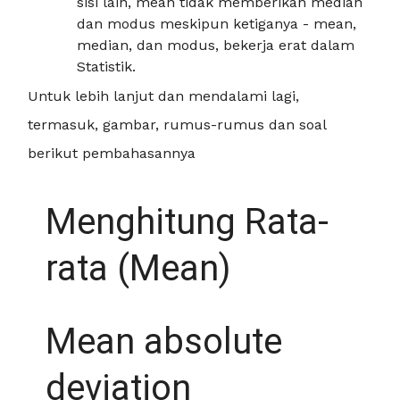
sisi lain, mean tidak memberikan median
dan modus meskipun ketiganya - mean,
median, dan modus, bekerja erat dalam
Statistik.
Untuk lebih lanjut dan mendalami lagi,
termasuk, gambar, rumus-rumus dan soal
berikut pembahasannya
Menghitung Rata-
rata (Mean)
Mean absolute
deviation