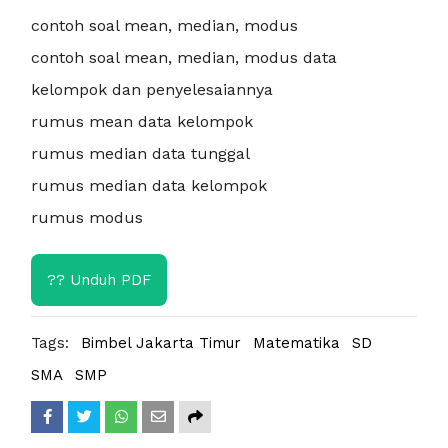
contoh soal mean, median, modus
contoh soal mean, median, modus data
kelompok dan penyelesaiannya
rumus mean data kelompok
rumus median data tunggal
rumus median data kelompok
rumus modus
?? Unduh PDF
Tags:
Bimbel Jakarta Timur
Matematika
SD
SMA
SMP