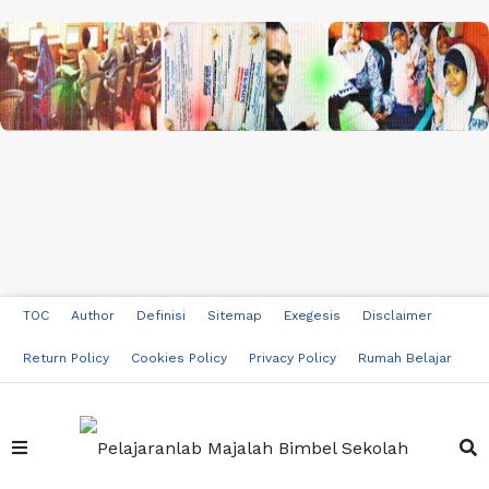
TOC
Author
Definisi
Sitemap
Exegesis
Disclaimer
Return Policy
Cookies Policy
Privacy Policy
Rumah Belajar