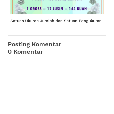
Satuan Ukuran Jumlah dan Satuan Pengukuran
Posting Komentar
0 Komentar