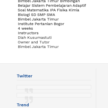
Bimbel Jakarta Timur Bimbingan
Belajar Sistem Pembelajaran Adaptif
Soal Matematika IPA Fisika Kimia
Biologi SD SMP SMA
Bimbel Jakarta Timur
Institute Pertanian Bogor
4 weeks
Instructors
Diah Kusumastuti
Owner and Tutor
Bimbel Jakarta Timur
Twitter
Trend