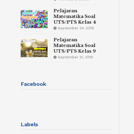
Pelajaran
Matematika Soal
UTS/PTS Kelas 4
September 24, 2019
Pelajaran
Matematika Soal
UTS/PTS Kelas 9
September 21, 2019
Facebook
Labels