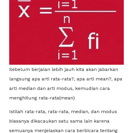
Sebelum berjalan lebih jauh kita akan jabarkan
langsung apa arti rata-rata?, apa arti mean?, apa
arti median dan arti modus, kemudian cara
menghitung rata-rata(mean)
Istilah rata-rata, rata-rata, median, dan modus
biasanya dikacaukan satu sama lain karena
semuanya menjelaskan cara berbicara tentang