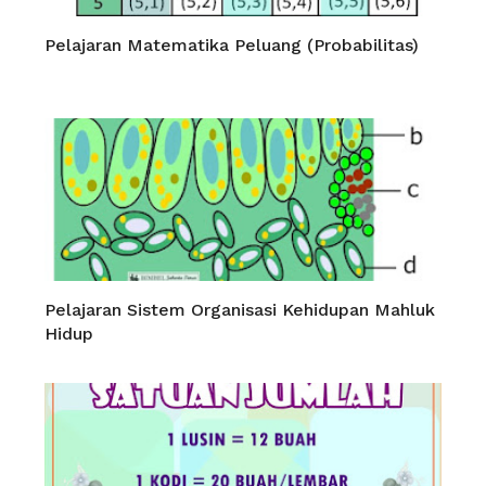
Pelajaran Matematika Peluang (Probabilitas)
Pelajaran Sistem Organisasi Kehidupan Mahluk
Hidup