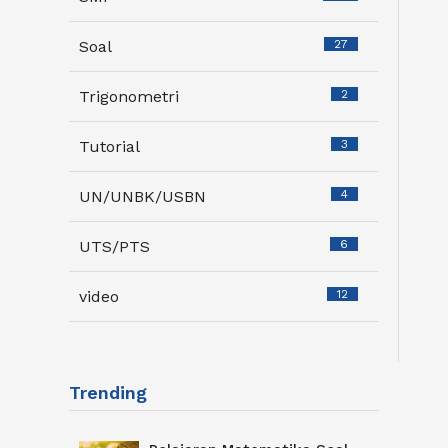
Soal
27
Trigonometri
2
Tutorial
3
UN/UNBK/USBN
4
UTS/PTS
6
video
12
Trending