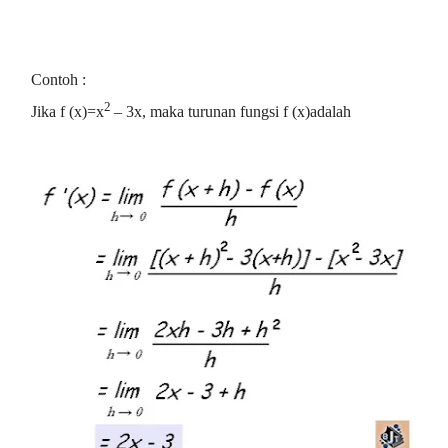
Contoh :
2
Jika f (x)=x
– 3x, maka turunan fungsi f (x)adalah