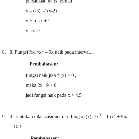
persamaan garis normal
y – (-5)=-1(x-2)
y + 5=-x + 2
y=-x -7
2
8. 8.
Fungsi f(x)=x
– 9x naik pada interval…
Pembahasan:
fungsi naik jika f’(x) > 0 ,
maka 2x –9 > 0
jadi fungsi naik pada x > 4,5
3
2
9. 9.
Tentukan nilai stasioner dari fungsi f(x)=2x
– 15x
+36x
– 10 !
Pembahasan: