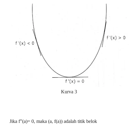
Kurva 3
Jika f”(a)=
0, maka (a, f(a)) adalah titik belok