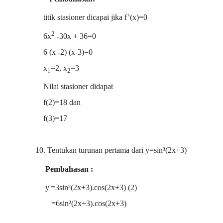
titik stasioner dicapai jika f’(x)=0
2
6x
-30x + 36=0
6 (x -2) (x-3)=0
x
=2, x
=3
1
2
Nilai stasioner didapat
f(2)=18 dan
f(3)=17
10. Tentukan turunan pertama dari y=sin³(2x+3)
Pembahasan :
y'=3sin²(2x+3).cos(2x+3) (2)
=6s
in²(2x+3).cos(2x+3)