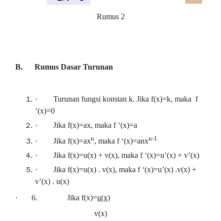
Rumus 2
B.
Rumus Dasar Turunan
·
Turunan fungsi konstan k. Jika f(x)=k, maka f
‘(x)=0
·
Jika f(x)=ax, maka f ‘(x)=a
n
n-1
·
Jika f(x)=ax
, maka f ‘(x)=anx
·
Jika f(x)=u(x) + v(x), maka f ‘(x)=u’(x) + v’(x)
·
Jika f(x)=u(x) . v(x), maka f ‘(x)=u’(x) .v(x) +
v’(x) . u(x)
·
6.
Jika f(x)=
u(x)
v(x)