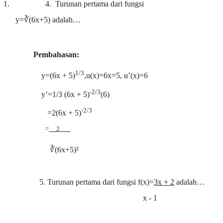
1.
4.
Turunan pertama dari fungsi
y=∛(6x+5) adalah…
Pembahasan:
1/3
y=(6x + 5)
,u(x)=6x=5, u’(x)=6
-2/3
y’=1/3 (6x + 5)
(6)
-2/3
=2(6x + 5)
=
2
∛(6x+5)
²
5. Turunan pertama dari fungsi f(x)=
3x + 2
adalah…
x - 1