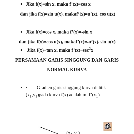
Jika f(x)=sin x, maka f’(x)=cos x
dan jika f(x)=sin u(x), makaf’(x)=u’(x). cos u(x)
Jika f(x)=cos x, maka f’(x)=-sin x
dan jika f(x)=cos u(x), makaf’(x)=-u’(x). sin u(x)
2
Jika f(x)=tan x, maka f’(x)=sec
x
PERSAMAAN GARIS SINGGUNG DAN GARIS
NORMAL KURVA
·
Gradien garis singgung kurva di titik
(x
,y
)pada kurva f(x) adalah m=f’(x
)
1
1
1