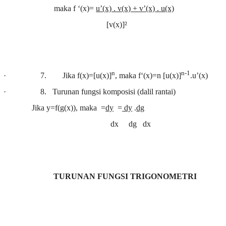
maka f ‘(x)=
u’(x) . v(x) + v’(x) . u(x)
[v(x)]²
n
n-1
·
7.
Jika f(x)=[u(x)]
, maka f‘(x)=n [u(x)]
.u’(x)
·
8.
Turunan fungsi komposisi (dalil rantai)
Jika y=f(g(x)), maka
=
dy
=
dy
.
dg
dx dg dx
TURUNAN FUNGSI TRIGONOMETRI