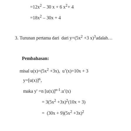
2
2
=12x
– 30 x + 6 x
+ 4
2
=18x
– 30x + 4
2
3
3. Turunan pertama dari
dari y=(5x
+3 x)
adalah…
Pembahasan:
2
misal u(x)=(5x
+3x), u’(x)=10x + 3
n
y=[u(x)]
,
n-1
maka y'
=n [u(x)]
.u’(x)
2
2
= 3(5x
+3x)
(10x + 3)
2
2
= (30x + 9)(5x
+3x)