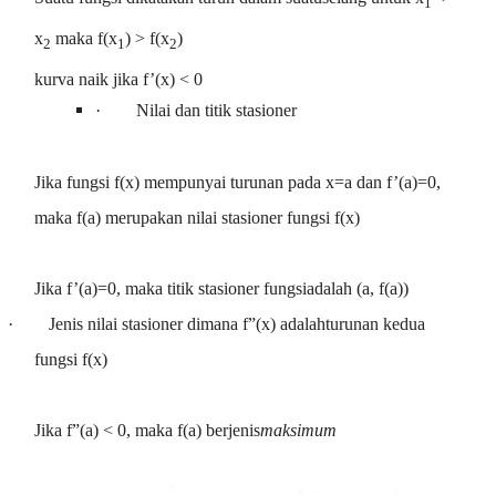
1
x
maka f(x
) > f(x
)
2
1
2
kurva naik jika f’(x) < 0
·
Nilai dan titik stasioner
Jika fungsi f(x) mempunyai turunan pada x=a dan f’(a)=0,
maka f(a) merupakan nilai stasioner fungsi f(x)
Jika f’(a)=0, maka titik stasioner fungsiadalah (a, f(a))
·
Jenis nilai stasioner dimana f”(x) adalahturunan kedua
fungsi f(x)
Jika f”(a) < 0, maka f(a) berjenis
maksimum