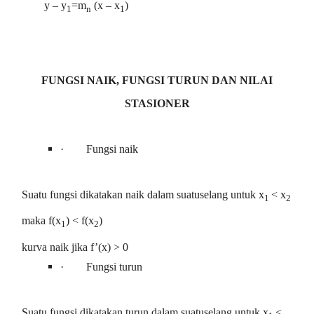
y – y
=m
(x – x
)
1
n
1
FUNGSI NAIK, FUNGSI TURUN DAN NILAI
STASIONER
·
Fungsi naik
Suatu fungsi dikatakan naik dalam suatuselang untuk x
< x
1
2
maka f(x
) < f(x
)
1
2
kurva naik jika f’(x) > 0
·
Fungsi turun
Suatu fungsi dikatakan turun dalam suatuselang untuk x
<