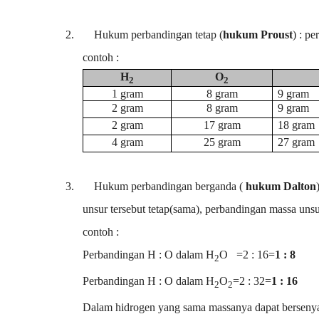
2.
Hukum perbandingan tetap (
hukum Proust
) : p
contoh :
H
O
2
2
1 gram
8 gram
9 gram
2 gram
8 gram
9 gram
2 gram
17 gram
18 gram
4 gram
25 gram
27 gram
3.
Hukum perbandingan berganda (
hukum Dalton
unsur tersebut tetap(sama), perbandingan massa uns
contoh :
Perbandingan H : O dalam H
O
=2 : 16=
1 : 8
2
Perbandingan H : O dalam H
O
=2 : 32=
1 : 16
2
2
Dalam hidrogen yang sama massanya dapat bersenya