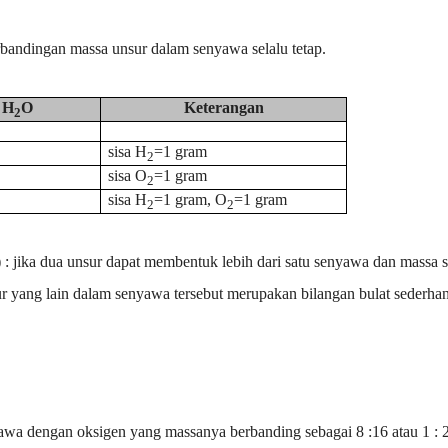
erbandingan massa unsur dalam senyawa selalu tetap.
H
O
Keterangan
2
sisa H
=1 gram
2
sisa O
=1 gram
2
sisa H
=1 gram, O
=1 gram
2
2
) : jika dua unsur dapat membentuk lebih dari satu senyawa dan massa s
ur yang lain dalam senyawa tersebut merupakan bilangan bulat sederhan
wa dengan oksigen yang massanya berbanding sebagai 8 :16 atau 1 : 