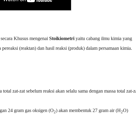
s secara Khusus mengenai
Stoikiometri
yaitu cabang ilmu kimia yang
 pereaksi (reaktan) dan hasil reaksi (produk) dalam persamaan kimia.
sa total zat-zat sebelum reaksi akan selalu sama dengan massa total zat-z
ngan 24 gram gas oksigen (O
) akan membentuk 27 gram air (H
O)
2
2