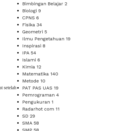
Bimbingan Belajar
2
Biologi
9
CPNS
6
Fisika
34
Geometri
5
Ilmu Pengetahuan
19
Inspirasi
8
IPA
54
Islami
6
Kimia
12
Matematika
140
Metode
10
at setelah
PAT PAS UAS
19
Pemrograman
4
Pengukuran
1
Radarhot com
11
SD
29
SMA
58
SMP
58