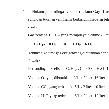
4.
Hukum perbandingan volume (
hukum Gay –Lus
suhu dan tekanan yang sama berbanding sebagai bila
contoh :
Gas pentana
C
H
yang mempunyai volume 2 liter
5
12
C
H
+ 8 O
⇒
5 CO
+ 6 H
O
5
12
2
2
2
Tentukan volume gas oksigenyang dibutuhkan dan vo
Jawab :
Perbandingan koefisien
C
H
: O
:CO
: H
O=
1
5
12
2
2
2
Volume O
yangdibutuhkan=8/1
x 2 liter=16 liter
2
Volume CO
yang terbentuk=
5/1
x 2 liter=10 liter
2
Volume H
O yang terbentuk=
6/1
x 2 liter=12 liter
2