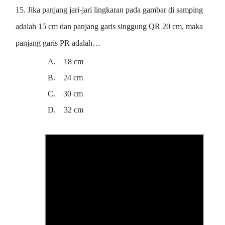
15. Jika panjang jari-jari lingkaran pada gambar di samping
adalah 15 cm dan panjang garis singgung QR 20 cm, maka
panjang garis PR adalah…
A.
18 cm
B.
24 cm
C.
30 cm
D.
32 cm