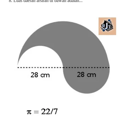
8. Luas daerah arsiran di bawah adalah...