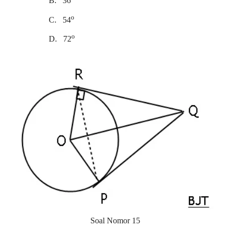
B.
36
o
C.
54
o
D.
72
Soal Nomor 15