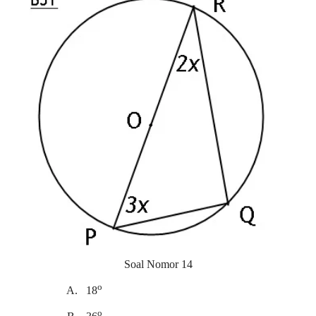
Soal Nomor 14
o
A.
18
o