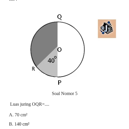
Soal Nomor 5
Luas juring OQR=....
A. 7
0 cm²
B. 14
0 cm²