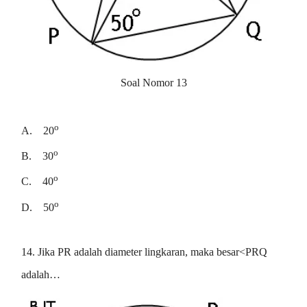
Soal Nomor 13
o
A.
20
o
B.
30
o
C.
40
o
D.
50
14. Jika PR adalah diameter lingkaran, maka besar<PRQ
adalah…