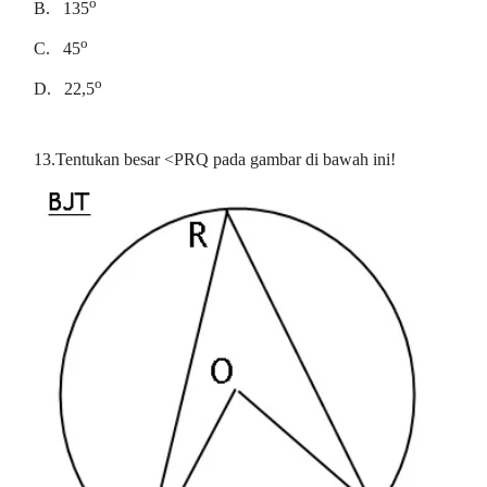
o
B.
135
o
C.
45
o
D.
22,5
13.Tentukan besar <PRQ pada gambar di bawah ini!