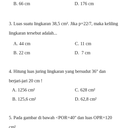
B. 66 cm D. 176 cm
3. Luas suatu lingkaran 38,5 cm². Jika p=22/7, maka keliling
lingkaran tersebut adalah...
A. 44 cm C. 11 cm
B. 22 cm D. 7 cm
4. Hitung luas juring lingkaran yang bersudut 36° dan
berjari-jari 20 cm !
A. 1256 cm² C. 628 cm²
B. 125,6 cm² D. 62,8 cm²
5. Pada gambar di bawah <POR=40° dan luas OPR=120
cm².