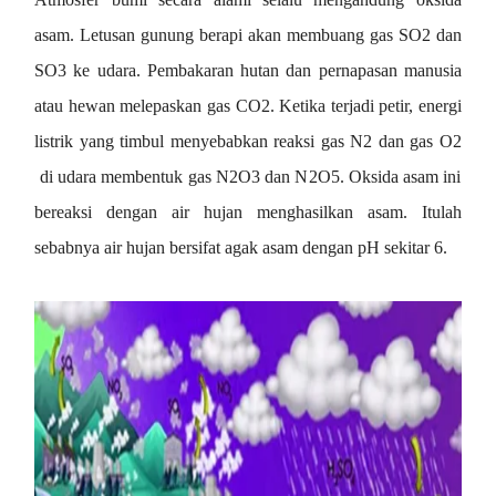
asam. Letusan gunung berapi akan membuang gas SO
2
dan
SO
3
ke udara. Pembakaran hutan dan pernapasan manusia
atau hewan melepaskan gas CO
2
. Ketika terjadi petir, energi
listrik yang timbul menyebabkan reaksi gas N
2
dan gas O
2
di udara membentuk gas N
2
O
3
dan N
2
O
5
. Oksida asam ini
bereaksi dengan air hujan menghasilkan asam. Itulah
sebabnya air hujan bersifat agak asam dengan pH sekitar 6.