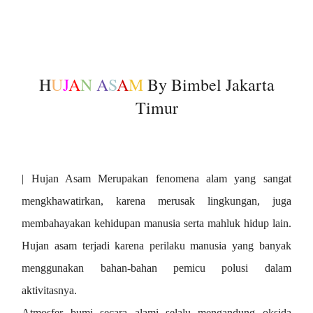
H
U
J
A
N
A
S
A
M
By Bimbel Jakarta
Timur
| Hujan Asam Merupakan fenomena alam yang sangat
mengkhawatirkan, karena merusak lingkungan, juga
membahayakan kehidupan manusia serta mahluk hidup lain.
Hujan asam terjadi karena perilaku manusia yang banyak
menggunakan bahan-bahan pemicu polusi dalam
aktivitasnya.
Atmosfer bumi secara alami selalu mengandung oksida