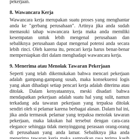
pekerjaan.
8.
Wawancara Kerja
Wawancara kerja merupakan suatu proses yang menghantar
anda ke "gerbang perusahaan". Artinya jika anda sudah
memasuki tahap wawancara kerja maka anda memiliki
kesempatan untuk lebih mengenal perusahaan dan
sebaliknya perusahaan dapat mengenal potensi anda secara
lebih rinci. Oleh karena itu, pencari kerja harus benar-benar
mempersiapkan diri dalam menghadapi wawancara kerja.
9.
Menerima atau Menolak Tawaran Pekerjaan
Seperti yang telah dikemukakan bahwa mencari pekerjaan
adalah gampang-gampang susah, maka konsekuensi logis
yang akan dihadapi setiap pencari kerja adalah diterima atau
ditolak. Dalam kenyataannya, meski disadari bahwa
mendapatkan pekerjaan adalah suatu hal yang sulit, namun
terkadang ada tawaran pekerjaan yang terpaksa ditolak
sendiri oleh si pelamar karena berbagai alasan. Dalam hal ini,
jika anda termasuk pelamar yang terpaksa menolak tawaran
pekerjaan, maka lakukan hal tersebut dengan cara-cara
elegance sehingga tidak menyinggung perasaan orang-orang
di perusahaan yang anda lamar. Sebaliknya jika anda
menerima tawaran kerja maka sampaikan rasa terima kasih