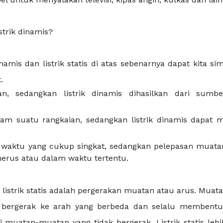
strik dinamis?
namis dan listrik statis di atas sebenarnya dapat kita s
.
ekan, sedangkan listrik dinamis dihasilkan dari sumb
dalam suatu rangkaian, sedangkan listrik dinamis dapat m
m waktu yang cukup singkat, sedangkan pelepasan muatan 
nerus atau dalam waktu tertentu.
 listrik statis adalah pergerakan muatan atau arus. Muat
ka bergerak ke arah yang berbeda dan selalu membentu
ari muatan-muatan yang tidak bergerak. Listrik statis lebi