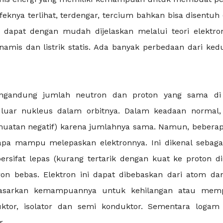
 efeknya terlihat, terdengar, tercium bahkan bisa disentuh 
rik dapat dengan mudah dijelaskan melalui teori elektro
 dinamis dan listrik statis. Ada banyak perbedaan dari ked
engandung jumlah neutron dan proton yang sama di
 luar nukleus dalam orbitnya. Dalam keadaan normal,
(muatan negatif) karena jumlahnya sama. Namun, bebera
a mampu melepaskan elektronnya. Ini dikenal sebagai
bersifat lepas (kurang tertarik dengan kuat ke proton d
ron bebas. Elektron ini dapat dibebaskan dari atom dan
erdasarkan kemampuannya untuk kehilangan atau mem
nduktor, isolator dan semi konduktor. Sementara logam
r.