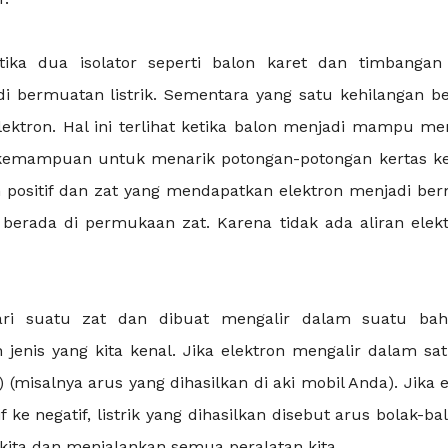
etika dua isolator seperti balon karet dan timbangan 
i bermuatan listrik. Sementara yang satu kehilangan b
lektron. Hal ini terlihat ketika balon menjadi mampu m
kemampuan untuk menarik potongan-potongan kertas kec
 positif dan zat yang mendapatkan elektron menjadi be
 berada di permukaan zat. Karena tidak ada aliran elektr
 dari suatu zat dan dibuat mengalir dalam suatu bah
jenis yang kita kenal. Jika elektron mengalir dalam sat
 (misalnya arus yang dihasilkan di aki mobil Anda). Jika 
e negatif, listrik yang dihasilkan disebut arus bolak-bal
h kita dan menjalankan semua peralatan kita.