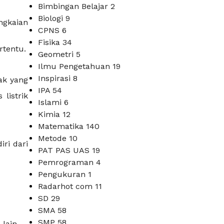
Bimbingan Belajar
2
Biologi
9
ngkaian
CPNS
6
Fisika
34
rtentu.
Geometri
5
Ilmu Pengetahuan
19
Inspirasi
8
ak yang
IPA
54
listrik
Islami
6
Kimia
12
Matematika
140
Metode
10
iri dari
PAT PAS UAS
19
Pemrograman
4
Pengukuran
1
Radarhot com
11
SD
29
SMA
58
SMP
58
lain.