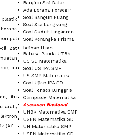
Bangun Sisi Datar
Ada Berapa Persegi?
Soal Bangun Ruang
plastik
Soal Sisi Lengkung
eberapa
Soal Sudut Lingkaran
enempel
Soal Kerangka Prisma
latihan Ujian
il. Zat
Bahasa Panda UTBK
rmuatan
US SD Matematika
on, ini
Soal US IPA SMP
US SMP Matematika
Soal Ujian IPA SD
Soal Tenses B.Inggris
an, itu
Olimpiade Matematika
Asesmen Nasional
u arah,
UNBK Matematika SMP
elektron
USBN Matematika SD
ik (AC).
UN Matematika SMP
USBN Matematika SD