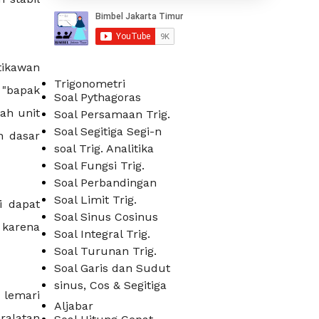
tikawan
Trigonometri
"bapak
Soal Pythagoras
ah unit
Soal Persamaan Trig.
Soal Segitiga Segi-n
n dasar
soal Trig. Analitika
Soal Fungsi Trig.
Soal Perbandingan
Soal Limit Trig.
i dapat
Soal Sinus Cosinus
 karena
Soal Integral Trig.
Soal Turunan Trig.
Soal Garis dan Sudut
sinus, Cos & Segitiga
, lemari
Aljabar
ralatan