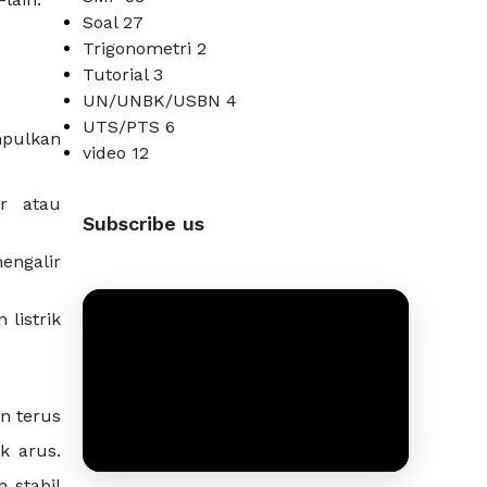
Soal
27
Trigonometri
2
Tutorial
3
UN/UNBK/USBN
4
UTS/PTS
6
impulkan
video
12
er atau
Subscribe us
engalir
listrik
an terus
k arus.
h stabil