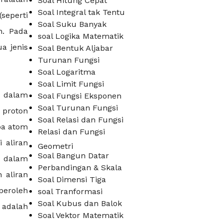
Soal Hitung Cepat
Soal Integral tak Tentu
(seperti
Soal Suku Banyak
n. Pada
soal Logika Matematik
ua jenis
Soal Bentuk Aljabar
Turunan Fungsi
Soal Logaritma
Soal Limit Fungsi
 dalam
Soal Fungsi Eksponen
Soal Turunan Fungsi
 proton
Soal Relasi dan Fungsi
pa atom
Relasi dan Fungsi
 aliran
Geometri
Soal Bangun Datar
i dalam
Perbandingan & Skala
 aliran
Soal Dimensi Tiga
peroleh
soal Tranformasi
Soal Kubus dan Balok
 adalah
Soal Vektor Matematik