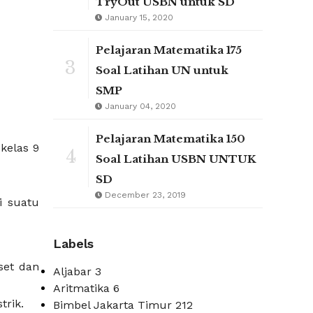
TryOut USBN untuk SD
January 15, 2020
Pelajaran Matematika 175
3
Soal Latihan UN untuk
SMP
January 04, 2020
Pelajaran Matematika 150
 kelas 9
4
Soal Latihan USBN UNTUK
SD
December 23, 2019
i suatu
Labels
set dan
Aljabar
3
Aritmatika
6
trik.
Bimbel Jakarta Timur
212