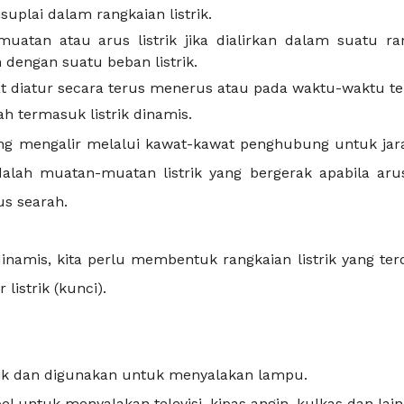
suplai dalam rangkaian listrik.
muatan atau arus listrik jika dialirkan dalam suatu ra
 dengan suatu beban listrik.
at diatur secara terus menerus atau pada waktu-waktu te
ah termasuk listrik dinamis.
yang mengalir melalui kawat-kawat penghubung untuk jar
dalah muatan-muatan listrik yang bergerak apabila arus 
us searah.
inamis, kita perlu membentuk rangkaian listrik yang terd
listrik (kunci).
rik dan digunakan untuk menyalakan lampu.
untuk menyalakan televisi, kipas angin, kulkas dan lain-