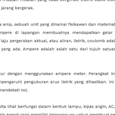
 jarang bergerak.
ya amp, sebuah unit yang dinamai fisikawan dan matema
Ampere di lapangan membuatnya mendapatkan gelar 
ju pergerakan aktual, atau aliran, listrik, coulomb adal
 yang ada. Ampere adalah salah satu dari tujuh satua
kur dengan menggunakan ampere meter. Perangkat in
ngaruhi pengukuran arus listrik yang dihasilkan. Ini
mendekati nol.
kita lihat berfungsi dalam bentuk lampu, kipas angin, AC
 jenis energi yang memiliki kemampuan untuk membuat pe